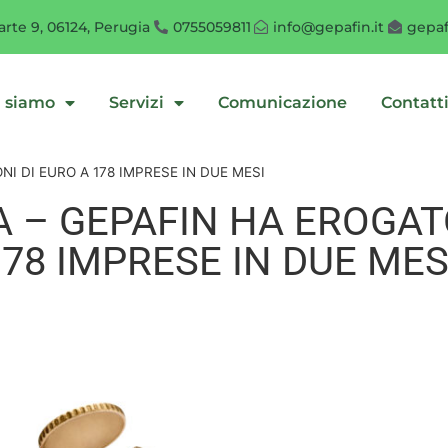
rte 9, 06124, Perugia
0755059811
info@gepafin.it
gepaf
i siamo
Servizi
Comunicazione
Contatt
NI DI EURO A 178 IMPRESE IN DUE MESI
 – GEPAFIN HA EROGATO
178 IMPRESE IN DUE MES