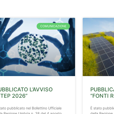
COMUNICAZIONE
UBBLICATO L’AVVISO
PUBBLIC
STEP 2026”
“FONTI R
tato pubblicato nel Bollettino Ufficiale
È stato pubblic
la Regione Umbria n. 38 del 4 agosto
della Regione 