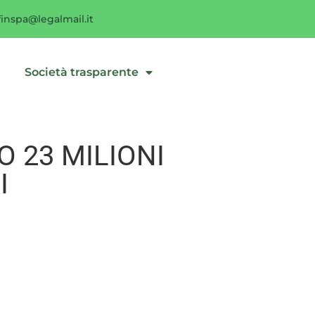
inspa@legalmail.it
i
Società trasparente
 23 MILIONI
I