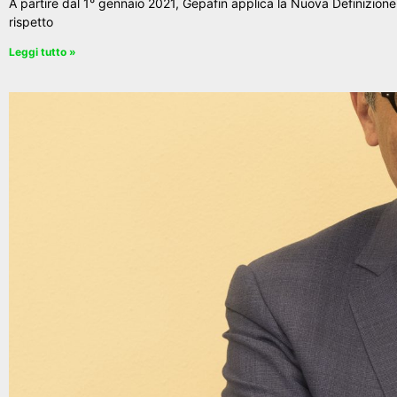
A partire dal 1° gennaio 2021, Gepafin applica la Nuova Definizione 
rispetto
Leggi tutto »