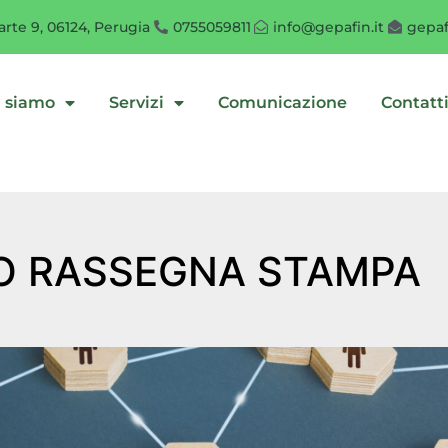
rte 9, 06124, Perugia
0755059811
info@gepafin.it
gepaf
i siamo
Servizi
Comunicazione
Contatt
O RASSEGNA STAMPA